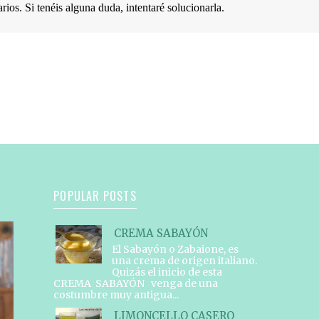
os. Si tenéis alguna duda, intentaré solucionarla.
POPULAR POSTS
CREMA SABAYÓN
El Sabayón o Zabaione, es
una crema de origen italiano.
Quizás el inicio de esta
CREMA SABAYÓN venga de una
costumbre muy antigua...
LIMONCELLO CASERO