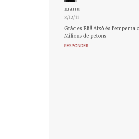
manu
8/12/11
Gràcies Eli!! Això és l'empenta
Milions de petons
RESPONDER