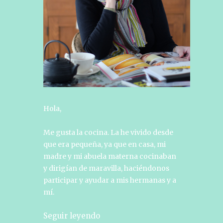
Hola,
Me gusta la cocina. La he vivido desde
que era pequeña, ya que en casa, mi
madre y mi abuela materna cocinaban
y dirigían de maravilla, haciéndonos
participar y ayudar a mis hermanas y a
mí.
Seguir leyendo