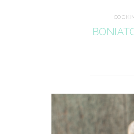
COOKI
BONIATO