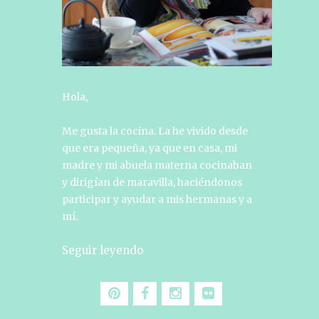
Hola,
Me gusta la cocina. La he vivido desde
que era pequeña, ya que en casa, mi
madre y mi abuela materna cocinaban
y dirigían de maravilla, haciéndonos
participar y ayudar a mis hermanas y a
mí.
Seguir leyendo