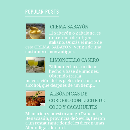
POPULAR POSTS
CREMA SABAYÓN
El Sabayón o Zabaione, es
una crema de origen
italiano. Quizás el inicio de
esta CREMA SABAYÓN venga de una
costumbre muy antigua...
LIMONCELLO CASERO
El limoncello es un licor
hecho a base de limones.
Obtenido tras la
maceración de las pieles de éstos con
alcohol, que después de un tiemp...
ALBÓNDIGAS DE
CORDERO CON LECHE DE
COCO Y CACAHUETES
Mi marido y nuestro amigo Pancho, en
Benacazón, provincia de Sevilla, fueron
a un restaurante donde les dieron unas
Albóndigas de cord...