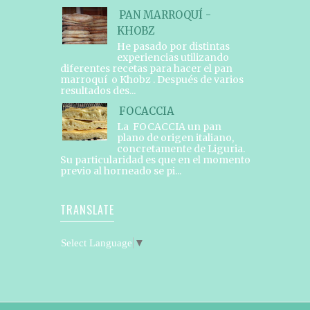
PAN MARROQUÍ -
KHOBZ
He pasado por distintas
experiencias utilizando
diferentes recetas para hacer el pan
marroquí o Khobz . Después de varios
resultados des...
FOCACCIA
La FOCACCIA un pan
plano de origen italiano,
concretamente de Liguria.
Su particularidad es que en el momento
previo al horneado se pi...
TRANSLATE
Select Language
▼