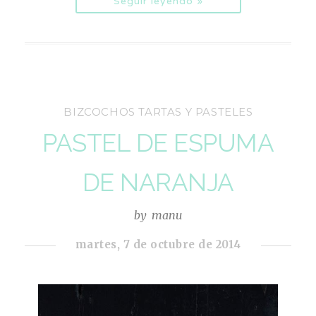
Seguir leyendo »
BIZCOCHOS TARTAS Y PASTELES
PASTEL DE ESPUMA
DE NARANJA
by
manu
martes, 7 de octubre de 2014