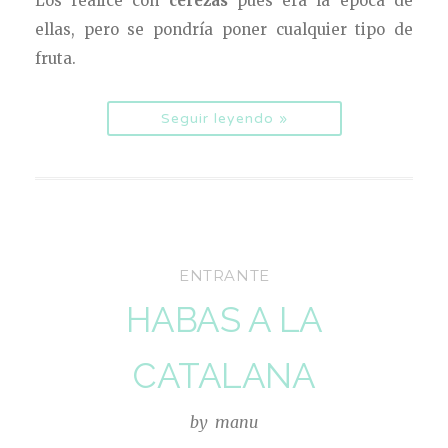
Los realicé con
cerezas
pues era la época de
ellas, pero se pondría poner cualquier tipo de
fruta.
Seguir leyendo »
ENTRANTE
HABAS A LA
CATALANA
by
manu