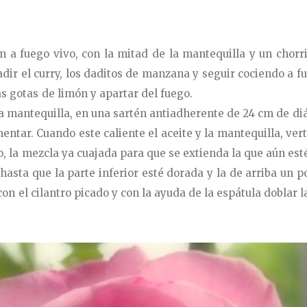
én a fuego vivo, con la mitad de la mantequilla y un chor
ir el curry, los daditos de manzana y seguir cociendo a f
as gotas de limón y apartar del fuego.
la mantequilla, en una sartén antiadherente de 24 cm de diá
entar. Cuando este caliente el aceite y la mantequilla, ver
o, la mezcla ya cuajada para que se extienda la que aún est
asta que la parte inferior esté dorada y la de arriba un p
con el cilantro picado y con la ayuda de la espátula doblar l