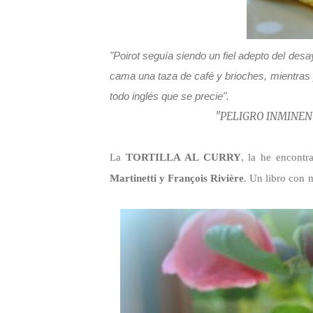
"Poirot seguía siendo un fiel adepto del de
cama una taza de café y brioches, mientras 
todo inglés que se precie".
"PELIGRO INMINENTE" AG
La
TORTILLA AL CURRY
, la he encontr
Martinetti y François Rivière
. Un libro con 