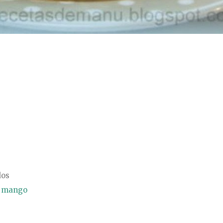
dos
e mango