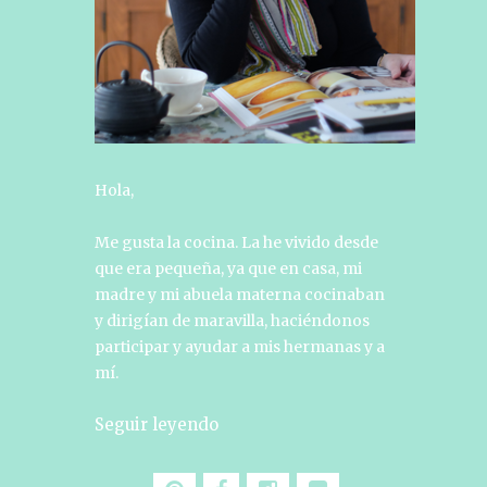
Hola,
Me gusta la cocina. La he vivido desde
que era pequeña, ya que en casa, mi
madre y mi abuela materna cocinaban
y dirigían de maravilla, haciéndonos
participar y ayudar a mis hermanas y a
mí.
Seguir leyendo