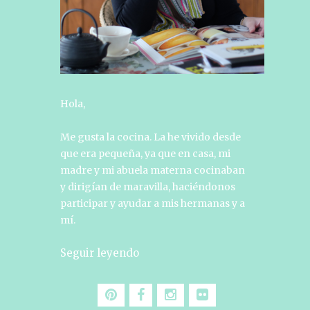
Hola,
Me gusta la cocina. La he vivido desde
que era pequeña, ya que en casa, mi
madre y mi abuela materna cocinaban
y dirigían de maravilla, haciéndonos
participar y ayudar a mis hermanas y a
mí.
Seguir leyendo