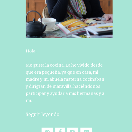
Hola,
Me gusta la cocina. La he vivido desde
que era pequeña, ya que en casa, mi
madre y mi abuela materna cocinaban
y dirigían de maravilla, haciéndonos
participar y ayudar a mis hermanas y a
mí.
Seguir leyendo