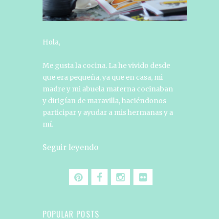
Hola,
Me gusta la cocina. La he vivido desde
que era pequeña, ya que en casa, mi
madre y mi abuela materna cocinaban
y dirigían de maravilla, haciéndonos
participar y ayudar a mis hermanas y a
mí.
Seguir leyendo
POPULAR POSTS