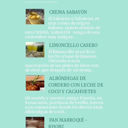
CREMA SABAYÓN
El Sabayón o Zabaione, es
una crema de origen
italiano. Quizás el inicio de
esta CREMA SABAYÓN venga de una
costumbre muy antigua...
LIMONCELLO CASERO
El limoncello es un licor
hecho a base de limones.
Obtenido tras la
maceración de las pieles de éstos con
alcohol, que después de un tiemp...
ALBÓNDIGAS DE
CORDERO CON LECHE DE
COCO Y CACAHUETES
Mi marido y nuestro amigo Pancho, en
Benacazón, provincia de Sevilla, fueron
a un restaurante donde les dieron unas
Albóndigas de cord...
PAN MARROQUÍ -
KHOBZ