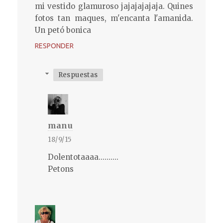
mi vestido glamuroso jajajajajaja. Quines
fotos tan maques, m'encanta l'amanida.
Un petó bonica
RESPONDER
Respuestas
manu
18/9/15
Dolentotaaaa..........
Petons