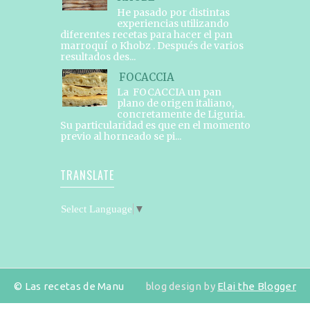
He pasado por distintas
experiencias utilizando
diferentes recetas para hacer el pan
marroquí o Khobz . Después de varios
resultados des...
FOCACCIA
La FOCACCIA un pan
plano de origen italiano,
concretamente de Liguria.
Su particularidad es que en el momento
previo al horneado se pi...
TRANSLATE
Select Language
▼
© Las recetas de Manu
blog design by
Elai the Blogger