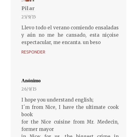
Pilar
25/9/15
Llevo todo el verano comiendo ensaladas
y aún no me he cansado, esta niçoise
espectacular, me encanta. un beso
RESPONDER
Anónimo
26/9/15
I hope you understand english;
I´m from Nice, I have the ultimate cook
book
for the Nice cuisine from Mr. Medecin,
former mayor
in Nice; for us, the biggest crime in