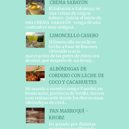
CREMA SABAYÓN
El Sabayón o Zabaione, es
una crema de origen
italiano. Quizás el inicio de
esta CREMA SABAYÓN venga de una
costumbre muy antigua...
LIMONCELLO CASERO
El limoncello es un licor
hecho a base de limones.
Obtenido tras la
maceración de las pieles de éstos con
alcohol, que después de un tiemp...
ALBÓNDIGAS DE
CORDERO CON LECHE DE
COCO Y CACAHUETES
Mi marido y nuestro amigo Pancho, en
Benacazón, provincia de Sevilla, fueron
a un restaurante donde les dieron unas
Albóndigas de cord...
PAN MARROQUÍ -
KHOBZ
He pasado por distintas
experiencias utilizando