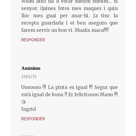
Wuau això ha d´estar sublim sublim... si
senyor. Quines fotos mes maques i quin
lloc mes guai per anar-hi. Ja tinc la
recepta guardada i et ben aseguro que
farem servir un bon vi. Muaks maca!!!!
RESPONDER
Anónimo
20/4/15
Uoooooo !!! La pinta es igual !!! Segur que
està igual de bona !! Et felicitoooo Manu !!!
😘
Ingrid
RESPONDER