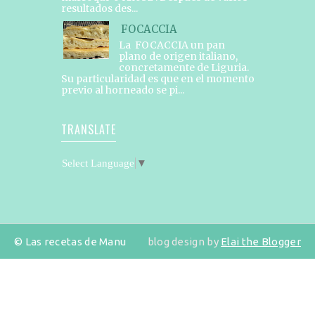
resultados des...
FOCACCIA
La FOCACCIA un pan
plano de origen italiano,
concretamente de Liguria.
Su particularidad es que en el momento
previo al horneado se pi...
TRANSLATE
Select Language
▼
© Las recetas de Manu
blog design by
Elai the Blogger