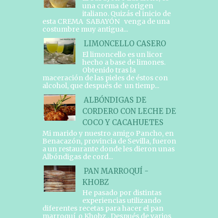
una crema de origen
italiano. Quizás el inicio de
esta CREMA SABAYÓN venga de una
costumbre muy antigua...
LIMONCELLO CASERO
El limoncello es un licor
hecho a base de limones.
Obtenido tras la
maceración de las pieles de éstos con
alcohol, que después de un tiemp...
ALBÓNDIGAS DE
CORDERO CON LECHE DE
COCO Y CACAHUETES
Mi marido y nuestro amigo Pancho, en
Benacazón, provincia de Sevilla, fueron
a un restaurante donde les dieron unas
Albóndigas de cord...
PAN MARROQUÍ -
KHOBZ
He pasado por distintas
experiencias utilizando
diferentes recetas para hacer el pan
marroquí o Khobz . Después de varios