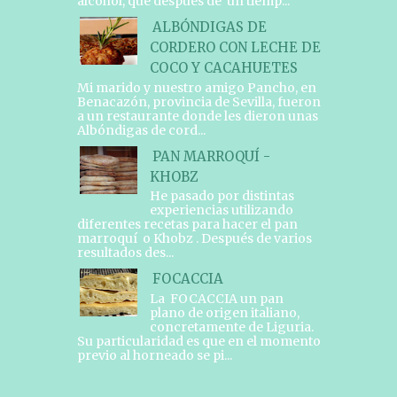
alcohol, que después de un tiemp...
ALBÓNDIGAS DE
CORDERO CON LECHE DE
COCO Y CACAHUETES
Mi marido y nuestro amigo Pancho, en
Benacazón, provincia de Sevilla, fueron
a un restaurante donde les dieron unas
Albóndigas de cord...
PAN MARROQUÍ -
KHOBZ
He pasado por distintas
experiencias utilizando
diferentes recetas para hacer el pan
marroquí o Khobz . Después de varios
resultados des...
FOCACCIA
La FOCACCIA un pan
plano de origen italiano,
concretamente de Liguria.
Su particularidad es que en el momento
previo al horneado se pi...