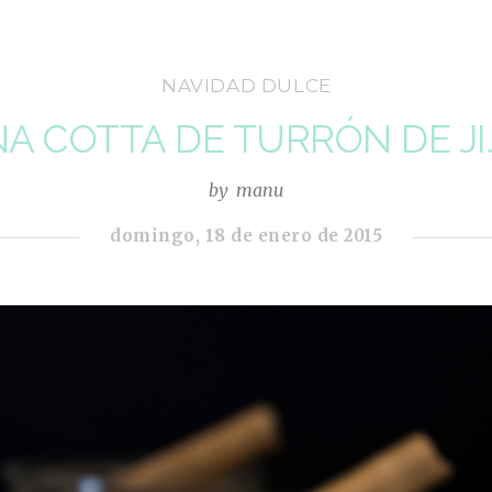
NAVIDAD DULCE
A COTTA DE TURRÓN DE J
by
manu
domingo, 18 de enero de 2015