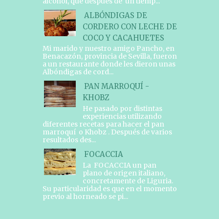
alcohol, que después de un tiemp...
ALBÓNDIGAS DE
CORDERO CON LECHE DE
COCO Y CACAHUETES
Mi marido y nuestro amigo Pancho, en
Benacazón, provincia de Sevilla, fueron
a un restaurante donde les dieron unas
Albóndigas de cord...
PAN MARROQUÍ -
KHOBZ
He pasado por distintas
experiencias utilizando
diferentes recetas para hacer el pan
marroquí o Khobz . Después de varios
resultados des...
FOCACCIA
La FOCACCIA un pan
plano de origen italiano,
concretamente de Liguria.
Su particularidad es que en el momento
previo al horneado se pi...