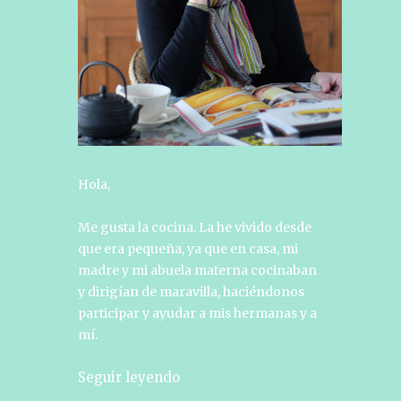
Hola,
Me gusta la cocina. La he vivido desde
que era pequeña, ya que en casa, mi
madre y mi abuela materna cocinaban
y dirigían de maravilla, haciéndonos
participar y ayudar a mis hermanas y a
mí.
Seguir leyendo