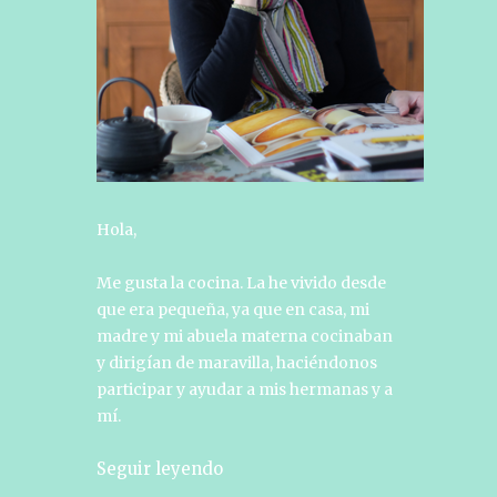
Hola,
Me gusta la cocina. La he vivido desde
que era pequeña, ya que en casa, mi
madre y mi abuela materna cocinaban
y dirigían de maravilla, haciéndonos
participar y ayudar a mis hermanas y a
mí.
Seguir leyendo