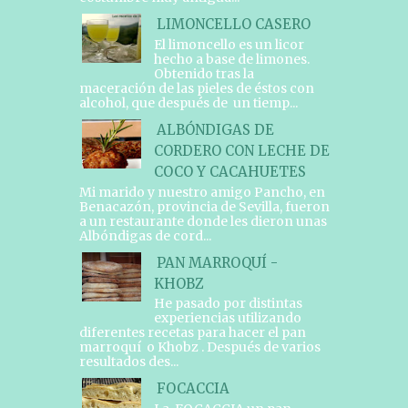
LIMONCELLO CASERO
El limoncello es un licor
hecho a base de limones.
Obtenido tras la
maceración de las pieles de éstos con
alcohol, que después de un tiemp...
ALBÓNDIGAS DE
CORDERO CON LECHE DE
COCO Y CACAHUETES
Mi marido y nuestro amigo Pancho, en
Benacazón, provincia de Sevilla, fueron
a un restaurante donde les dieron unas
Albóndigas de cord...
PAN MARROQUÍ -
KHOBZ
He pasado por distintas
experiencias utilizando
diferentes recetas para hacer el pan
marroquí o Khobz . Después de varios
resultados des...
FOCACCIA