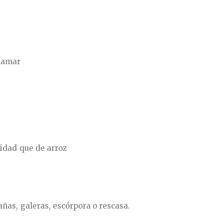
alamar
tidad que de arroz
añas, galeras, escórpora o rescasa.