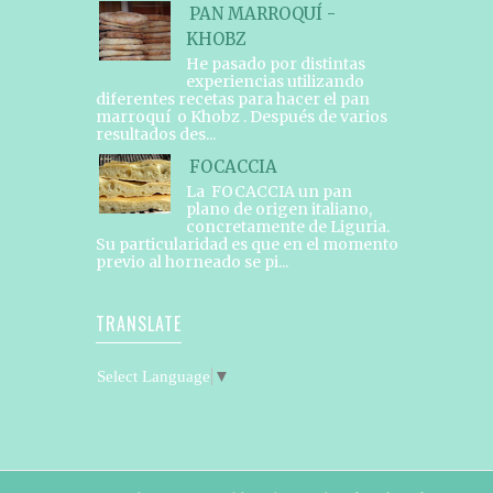
PAN MARROQUÍ -
KHOBZ
He pasado por distintas
experiencias utilizando
diferentes recetas para hacer el pan
marroquí o Khobz . Después de varios
resultados des...
FOCACCIA
La FOCACCIA un pan
plano de origen italiano,
concretamente de Liguria.
Su particularidad es que en el momento
previo al horneado se pi...
TRANSLATE
Select Language
▼