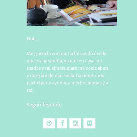
Hola,
Me gusta la cocina. La he vivido desde
que era pequeña, ya que en casa, mi
madre y mi abuela materna cocinaban
y dirigían de maravilla, haciéndonos
participar y ayudar a mis hermanas y a
mí.
Seguir leyendo