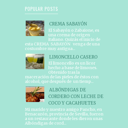
POPULAR POSTS
CREMA SABAYÓN
El Sabayón o Zabaione, es
una crema de origen
italiano. Quizás el inicio de
esta CREMA SABAYÓN venga de una
costumbre muy antigua...
LIMONCELLO CASERO
El limoncello es un licor
hecho a base de limones.
Obtenido tras la
maceración de las pieles de éstos con
alcohol, que después de un tiemp...
ALBÓNDIGAS DE
CORDERO CON LECHE DE
COCO Y CACAHUETES
Mi marido y nuestro amigo Pancho, en
Benacazón, provincia de Sevilla, fueron
a un restaurante donde les dieron unas
Albóndigas de cord...