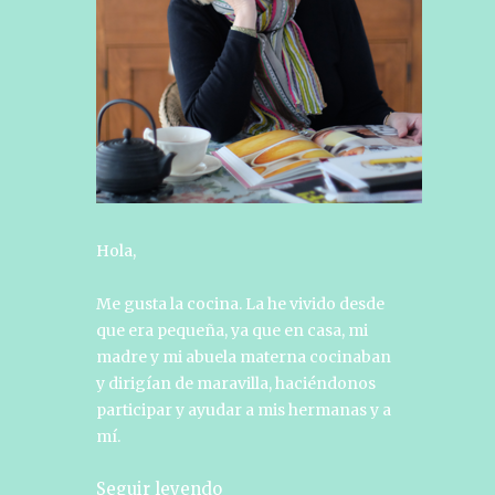
Hola,
Me gusta la cocina. La he vivido desde
que era pequeña, ya que en casa, mi
madre y mi abuela materna cocinaban
y dirigían de maravilla, haciéndonos
participar y ayudar a mis hermanas y a
mí.
Seguir leyendo