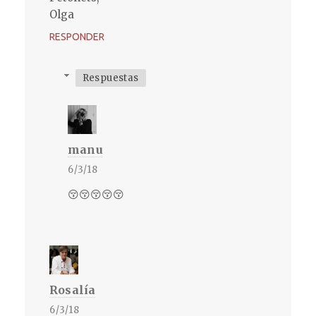
Olga
RESPONDER
Respuestas
manu
6/3/18
😚😚😚😚😚
Rosalía
6/3/18