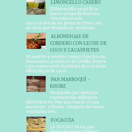
LIMONCELLO CASERO
El limoncello es un licor
hecho a base de limones.
Obtenido tras la
maceración de las pieles de éstos con
alcohol, que después de un tiemp...
ALBÓNDIGAS DE
CORDERO CON LECHE DE
COCO Y CACAHUETES
Mi marido y nuestro amigo Pancho, en
Benacazón, provincia de Sevilla, fueron
a un restaurante donde les dieron unas
Albóndigas de cord...
PAN MARROQUÍ -
KHOBZ
He pasado por distintas
experiencias utilizando
diferentes recetas para hacer el pan
marroquí o Khobz . Después de varios
resultados des...
FOCACCIA
La FOCACCIA un pan
plano de origen italiano,