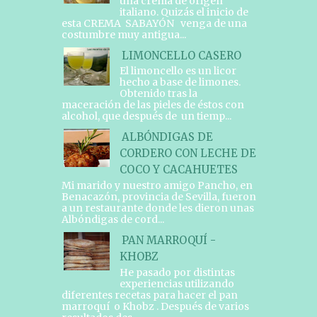
una crema de origen
italiano. Quizás el inicio de
esta CREMA SABAYÓN venga de una
costumbre muy antigua...
LIMONCELLO CASERO
El limoncello es un licor
hecho a base de limones.
Obtenido tras la
maceración de las pieles de éstos con
alcohol, que después de un tiemp...
ALBÓNDIGAS DE
CORDERO CON LECHE DE
COCO Y CACAHUETES
Mi marido y nuestro amigo Pancho, en
Benacazón, provincia de Sevilla, fueron
a un restaurante donde les dieron unas
Albóndigas de cord...
PAN MARROQUÍ -
KHOBZ
He pasado por distintas
experiencias utilizando
diferentes recetas para hacer el pan
marroquí o Khobz . Después de varios