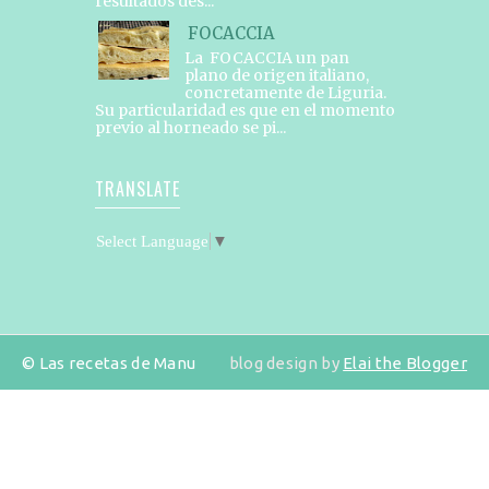
resultados des...
FOCACCIA
La FOCACCIA un pan
plano de origen italiano,
concretamente de Liguria.
Su particularidad es que en el momento
previo al horneado se pi...
TRANSLATE
Select Language
▼
© Las recetas de Manu
blog design by
Elai the Blogger