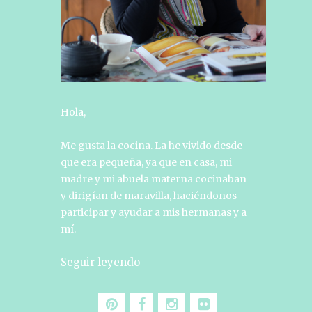
Hola,
Me gusta la cocina. La he vivido desde
que era pequeña, ya que en casa, mi
madre y mi abuela materna cocinaban
y dirigían de maravilla, haciéndonos
participar y ayudar a mis hermanas y a
mí.
Seguir leyendo